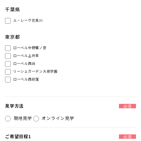
千葉県
ル・レーヴ花見川
東京都
ローベル中野鷺ノ宮
ローベル上井草
ローベル西台
リーシェガーデン大泉学園
ローベル西荻窪
見学方法
必須
現地見学
オンライン見学
ご希望日程1
必須