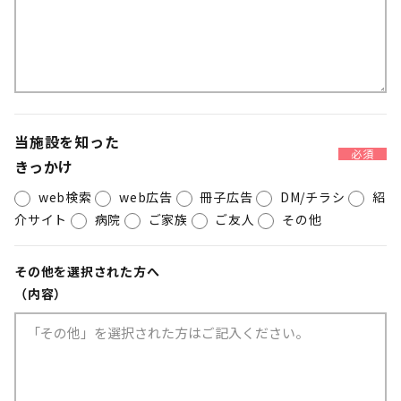
当施設を知った
必須
きっかけ
web検索
web広告
冊子広告
DM/チラシ
紹
介サイト
病院
ご家族
ご友人
その他
その他を選択された方へ
（内容）