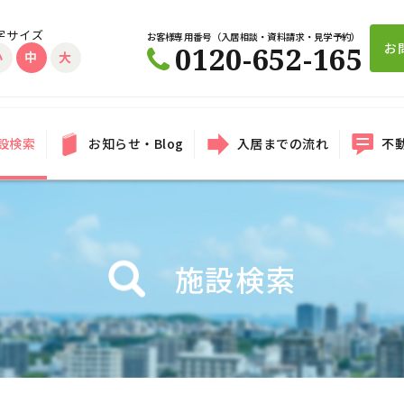
字サイズ
お客様専用番号（入居相談・資料請求・見学予約）
お
0120-652-165
小
中
大
設検索
お知らせ・Blog
入居までの流れ
不
施設検索