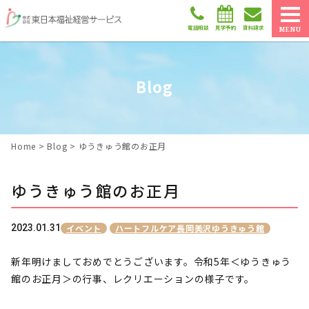
電話相談
見学予約
資料請求
MENU
Blog
Home
>
Blog
>
ゆうきゅう館のお正月
ゆうきゅう館のお正月
2023.01.31
イベント
ハートフルケア長岡美沢ゆうきゅう館
新年明けましておめでとうございます。令和5年＜ゆうきゅう
館のお正月＞の行事、レクリエーションの様子です。