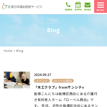
電話相談
見学予約
資料請求
MENU
Blog
Home
>
Blog
2024.09.27
イベント
ローベル西台
「木工クラブ」fromサンシティ
皆様こんにちは板橋区西台にある介護付
き有料老人ホーム『ローベル西台』で
す。 先日、近所の板橋区中台にあるサン