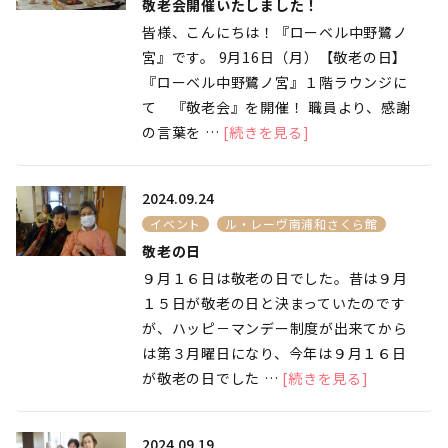
敬老会開催いたしました！
皆様、こんにちは！『ローベル中野鷺ノ
宮』です。 9月16日（月）【敬老の日】
『ローベル中野鷺ノ宮』１階ラウンジに
て 『敬老会』を開催！ 職員より、感謝
の言葉を …
[続きを見る]
2024.09.24
イベント
ル・レーヴ南浦和さくら館
敬老の日
９月１６日は敬老の日でした。昔は９月
１５日が敬老の日と決まっていたのです
が、ハッピ－マンデー制度が出来てから
は第３月曜日になり、今年は９月１６日
が敬老の日でした …
[続きを見る]
2024.09.19