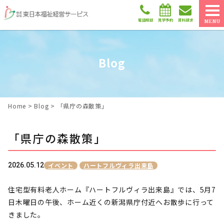
電話相談
見学予約
資料請求
MENU
Blog
Home
>
Blog
>
「県庁の森散策」
「県庁の森散策」
2026.05.12
イベント
ハートフルヴィラ出来島
住宅型有料老人ホーム『ハートフルヴィラ出来島』では、5月7
日木曜日の午後、ホーム近くの新潟県庁付近へお散歩に行って
きました。