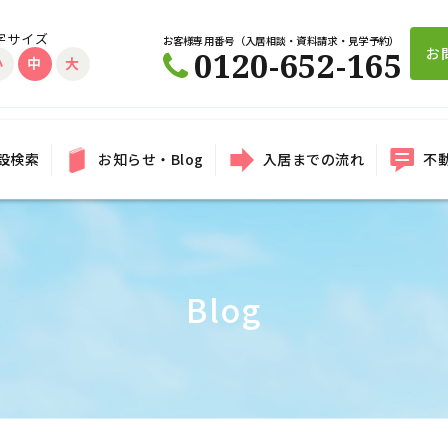
字サイズ
お客様専用番号（入居相談・資料請求・見学予約）
お
0120-652-165
小
中
大
設検索
お知らせ・Blog
入居までの流れ
不
Blog