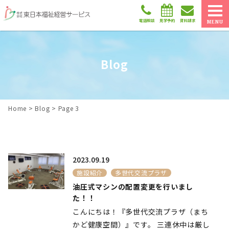
電話相談
見学予約
資料請求
MENU
Blog
Home
>
Blog
>
Page 3
2023.09.19
施設紹介
多世代交流プラザ
油圧式マシンの配置変更を行いまし
た！！
こんにちは！『多世代交流プラザ（まち
かど健康空間）』です。 三連休中は厳し