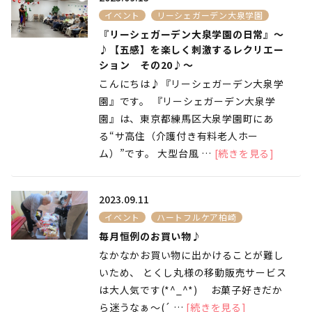
イベント
リーシェガーデン大泉学園
『リーシェガーデン大泉学園の日常』～
♪【五感】を楽しく刺激するレクリエー
ション その20♪～
こんにちは♪『リーシェガーデン大泉学
園』です。 『リーシェガーデン大泉学
園』は、東京都練馬区大泉学園町にあ
る“サ高住（介護付き有料老人ホー
ム）”です。 大型台風 …
[続きを見る]
2023.09.11
イベント
ハートフルケア柏崎
毎月恒例のお買い物♪
なかなかお買い物に出かけることが難し
いため、 とくし丸様の移動販売サービス
は大人気です(*^_^*) お菓子好きだか
ら迷うなぁ～(´ …
[続きを見る]